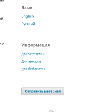
нию
Язык
English
ой
Русский
е с
Информация
Для читателей
Для авторов
Для библиотек
Отправить материал