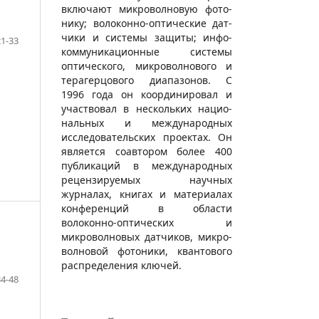
включают микровол­новую фото­
нику; воло­конно-оптические дат­
чики и системы защиты; инфо­
21-33
коммуни­кационные системы
оптического, микровол­нового и
тера­герцового диапазо­нов. С
1996 года он координи­ровал и
участвовал в нескольких нацио­
нальных и междуна­родных
исследова­тельских проектах. Он
является соавтором более 400
публикаций в междуна­родных
рецензи­руемых научных
журналах, книгах и материалах
конферен­ций в области
волоконно-оптических и
микровол­новых датчиков, микро­
волновой фото­ники, квантового
распре­деления ключей.
34-48