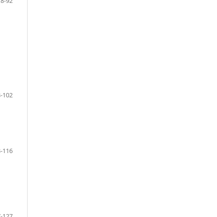
78-92
-102
-116
-127