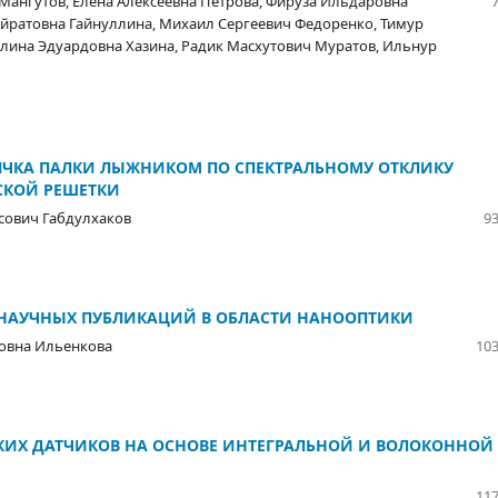
Мангутов, Елена Алексеевна Петрова, Фируза Ильдаровна
йратовна Гайнуллина, Михаил Сергеевич Федоренко, Тимур
Элина Эдуардовна Хазина, Радик Масхутович Муратов, Ильнур
КА ПАЛКИ ЛЫЖНИКОМ ПО СПЕКТРАЛЬНОМУ ОТКЛИКУ
СКОЙ РЕШЕТКИ
сович Габдулхаков
93
НАУЧНЫХ ПУБЛИКАЦИЙ В ОБЛАСТИ НАНООПТИКИ
ловна Ильенкова
103
ИХ ДАТЧИКОВ НА ОСНОВЕ ИНТЕГРАЛЬНОЙ И ВОЛОКОННОЙ
117