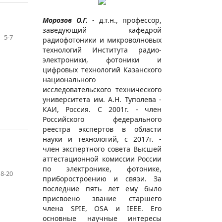
Морозов О.Г.
- д.т.н., профессор,
заведующий кафедрой
5-7
радиофотоники и микроволновых
технологий Института радио­
электро­­ники, фотоники и
цифровых техно­логий Казанского
националь­ного
исследовательского техни­ческого
университета им. А.Н. Туполева -
КАИ, Россия. С 2001г. - член
Российского федераль­ного
реестра экспертов в области
науки и техно­логий, с 2017г. -
член эксперт­ного совета Выс­шей
аттеста­ционной комиссии России
по электро­нике, фото­нике,
8-20
приборо­строению и связи. За
последние пять лет ему было
прис­воено звание старшего
члена SPIE, OSA и IEEE. Его
основные научные интересы