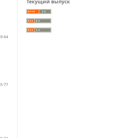
Текущий выпуск
49-64
65-77