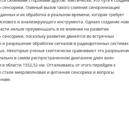
ся сильными сторонами другой. Фактически, это путь к созда
 сенсорики. Главный вызов такого слияния синхронизация
данных и их обработка в реальном времени, которая требует
искового и анализирующего инструмента. Однако создание нов
асти нельзя преуменьшать в ее влиянии на развитие
 сенсорики, поскольку развитие движется во встречных
 и разрешение обработки сигналов в радиофотонных системах
х. Некоторые ученые скептически сравнивают это разрешени
реально в самом распространенном диапазоне длин волн
 области 1552,52 нм. Отталкиваясь от этого перейдем к
о стали микроволновая и фотонная сенсорика и вопросы
нове.