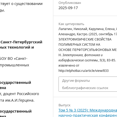
Опубликован
ствует о существовании
2025-09-17
ды.
Как цитировать
Лапатин, Николай, Карулина, Елена, 
Алехандро, Кастро. (2025, сентябрь 17
ЭЛЕКТРОФИЗИЧЕСКИЕ СВОЙСТВА
«Санкт-Петербургский
ПОЛИМЕРНЫХ СИСТЕМ НА
ных технологий и
ОСНОВЕ ПЕРФТОРСУЛЬФОНОВЫХ МЕ
Н.
Электроника, фотоника и
БОУ ВО «Санкт-
киберфизические системы
,
5
(3), 83-85.
т промышленных
извлечено от
http://elphotkai.ru/article/view/833
Другие форматы
осударственный
ена
библиографических ссылок
, доцент Российского
та им.А.И.Герцена.
Выпуск
Том 5 № 3 (2025): Международн
государственный
научно-практическая конфере
ена