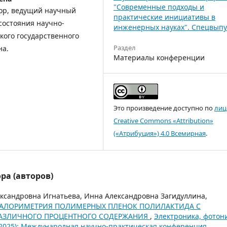
"Современные подходы и
сор, ведущий научный
практические инициативы в
состояния научно-
инженерных науках". Спецвыпу
кого государственного
Раздел
на.
Материалы конференции
Это произведение доступно по
лиц
Creative Commons «Attribution»
(«Атрибуция») 4.0 Всемирная
.
ра (авторов)
ксандровна Игнатьева, Инна Александровна Загидуллина,
АЛОРИМЕТРИЯ ПОЛИМЕРНЫХ ПЛЕНОК ПОЛИЛАКТИДА С
АЗЛИЧНОГО ПРОЦЕНТНОГО СОДЕРЖАНИЯ
,
Электроника, фотон
(2025): Международная научно-практическая конференция