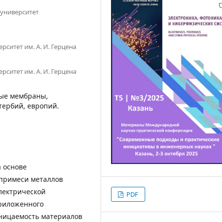
 университет
ситет им. А. И. Герцена
ситет им. А. И. Герцена
ые мембраны,
тербий, европий.
 основе
примеси металлов
электрической
PDF
приложенного
оницаемость материалов