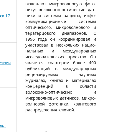
включают микровол­новую фото­
нику; воло­конно-оптические дат­
чики и системы защиты; инфо­
ск 17
коммуни­кационные системы
оптического, микровол­нового и
тера­герцового диапазо­нов. С
1996 года он координи­ровал и
участвовал в нескольких нацио­
нальных и междуна­родных
исследова­тельских проектах. Он
является соавтором более 400
ензии
публикаций в междуна­родных
рецензи­руемых научных
журналах, книгах и материалах
конферен­ций в области
волоконно-оптических и
микровол­новых датчиков, микро­
волновой фото­ники, квантового
распре­деления ключей.
ика