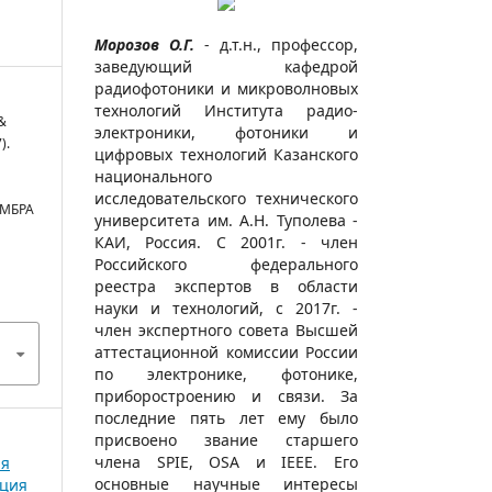
Морозов О.Г.
- д.т.н., профессор,
заведующий кафедрой
радиофотоники и микроволновых
технологий Института радио­
&
электро­­ники, фотоники и
).
цифровых техно­логий Казанского
националь­ного
исследовательского техни­ческого
МБРА
университета им. А.Н. Туполева -
КАИ, Россия. С 2001г. - член
Российского федераль­ного
реестра экспертов в области
науки и техно­логий, с 2017г. -
член эксперт­ного совета Выс­шей
аттеста­ционной комиссии России
по электро­нике, фото­нике,
приборо­строению и связи. За
последние пять лет ему было
прис­воено звание старшего
члена SPIE, OSA и IEEE. Его
ая
основные научные интересы
нция